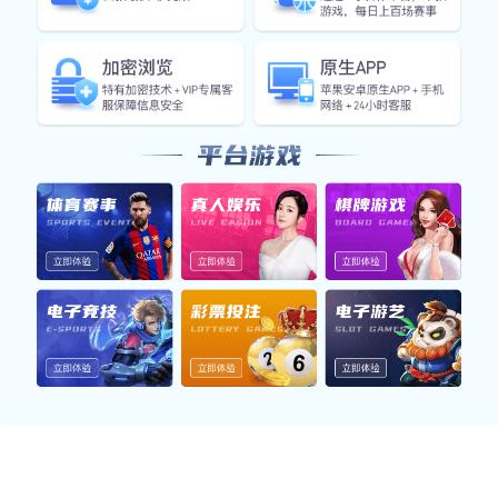
线投射也增加了他个人进攻方式的丰富性，使他能更
好地适应不同类型的防守。
通过数据可以看出，塔图姆不仅仅是一个单纯依赖身
体素质的运动员，更是一位拥有精确判断力和技术细
腻度的全能型选手。他能够根据比赛节奏调整自己的
进攻策略，这种灵活应变能力是其得分效率高的重要
原因之一。
2、团队配合与传球能力
在篮球运动中，个人能力固然重要，但团队配合同样
不可或缺。塔图姆在本场比赛中的表现，不仅体现在
他的个人得分上，还包括4次助攻，这说明他非常注
重与队友之间的配合。他善于利用挡拆以及其他战
术，为队友创造空位机会，让整个进攻体系更加流